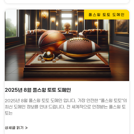
풀스윙 토토 도메인
2025년 8월 풀스윙 토토 도메인
2025년 8월 풀스윙 토토 도메인 입니다. 가장 안전한 “풀스윙 토토”의
최신 도메인 정보를 안내 드립니다. 전 세계적으로 인정받는 풀스윙 토
토는
상세글 읽기 »