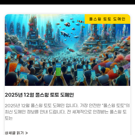
풀스윙 토토 도메인
2025년 12월 풀스윙 토토 도메인
2025년 12월 풀스윙 토토 도메인 입니다. 가장 안전한 “풀스윙 토토”의
최신 도메인 정보를 안내 드립니다. 전 세계적으로 인정받는 풀스윙 토
토는
상세글 읽기 »