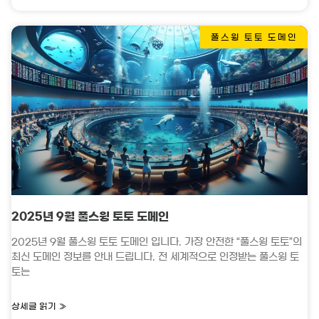
풀스윙 토토 도메인
2025년 9월 풀스윙 토토 도메인
2025년 9월 풀스윙 토토 도메인 입니다. 가장 안전한 “풀스윙 토토”의
최신 도메인 정보를 안내 드립니다. 전 세계적으로 인정받는 풀스윙 토
토는
상세글 읽기 »