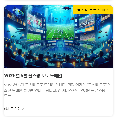
풀스윙 토토 도메인
2025년 5월 풀스윙 토토 도메인
2025년 5월 풀스윙 토토 도메인 입니다. 가장 안전한 “풀스윙 토토”의
최신 도메인 정보를 안내 드립니다. 전 세계적으로 인정받는 풀스윙 토
토는
상세글 읽기 »