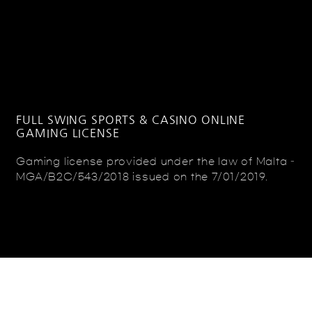
FULL SWING SPORTS & CASINO ONLINE
GAMING LICENSE
Gaming license provided under the law of Malta –
MGA/B2C/543/2018 issued on the 7/01/2019.