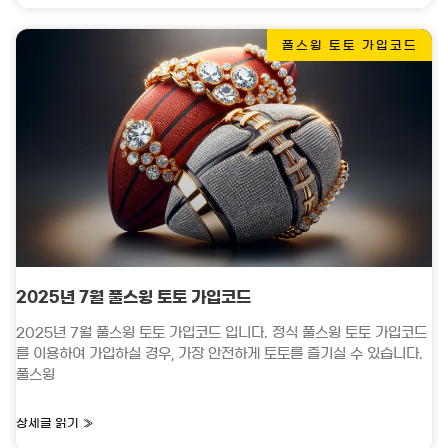
풀스윙 토토 가입코드
2025년 7월 풀스윙 토토 가입코드
2025년 7월 풀스윙 토토 가입코드 입니다. 정식 풀스윙 토토 가입코드
를 이용하여 가입하실 경우, 가장 안전하게 토토를 즐기실 수 있습니다.
풀스윙
상세글 읽기 »