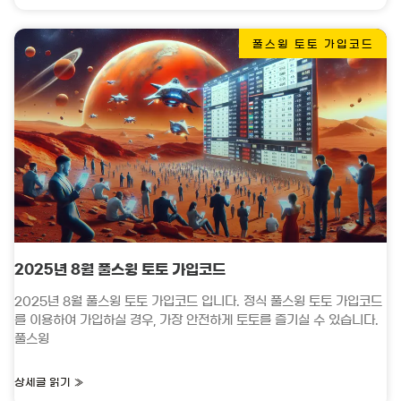
풀스윙 토토 가입코드
2025년 8월 풀스윙 토토 가입코드
2025년 8월 풀스윙 토토 가입코드 입니다. 정식 풀스윙 토토 가입코드
를 이용하여 가입하실 경우, 가장 안전하게 토토를 즐기실 수 있습니다.
풀스윙
상세글 읽기 »