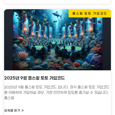
풀스윙 토토 가입코드
2025년 9월 풀스윙 토토 가입코드
2025년 9월 풀스윙 토토 가입코드 입니다. 정식 풀스윙 토토 가입코드
를 이용하여 가입하실 경우, 가장 안전하게 토토를 즐기실 수 있습니다.
풀스윙
상세글 읽기 »