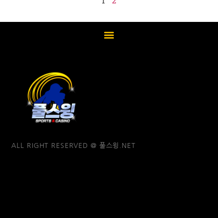
1
2
ALL RIGHT RESERVED @ 풀스윙.NET