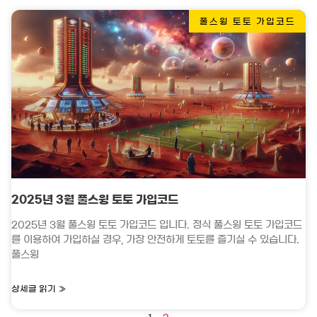
풀스윙 토토 가입코드
2025년 3월 풀스윙 토토 가입코드
2025년 3월 풀스윙 토토 가입코드 입니다. 정식 풀스윙 토토 가입코드
를 이용하여 가입하실 경우, 가장 안전하게 토토를 즐기실 수 있습니다.
풀스윙
상세글 읽기 »