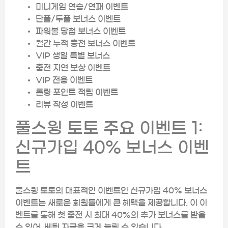
미니게임 연승/연패 이벤트
단폴/두폴 보너스 이벤트
파워볼 당첨 보너스 이벤트
월간 누적 충전 보너스 이벤트
VIP 생일 특별 보너스
충전 지연 보상 이벤트
VIP 전용 이벤트
롤링 포인트 적립 이벤트
리뷰 작성 이벤트
풀스윙 토토 주요 이벤트 1:
신규가입 40% 보너스 이벤
트
풀스윙 토토의 대표적인 이벤트인 신규가입 40% 보너스
이벤트는 새로운 회원들에게 큰 혜택을 제공합니다. 이 이
벤트를 통해 첫 충전 시 최대 40%의 추가 보너스를 받을
수 있어, 베팅 자금을 크게 늘릴 수 있습니다.