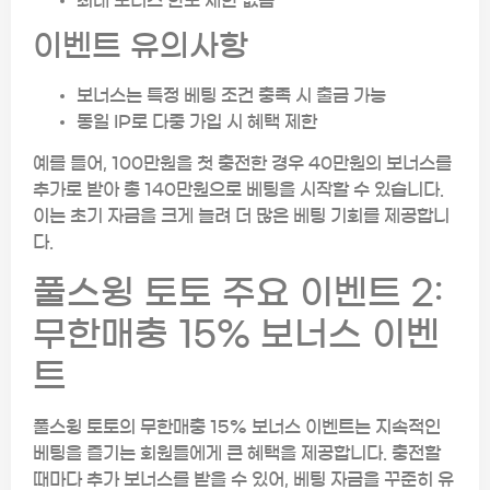
이벤트 유의사항
보너스는 특정 베팅 조건 충족 시 출금 가능
동일 IP로 다중 가입 시 혜택 제한
예를 들어, 100만원을 첫 충전한 경우 40만원의 보너스를
추가로 받아 총 140만원으로 베팅을 시작할 수 있습니다.
이는 초기 자금을 크게 늘려 더 많은 베팅 기회를 제공합니
다.
풀스윙 토토 주요 이벤트 2:
무한매충 15% 보너스 이벤
트
풀스윙 토토의 무한매충 15% 보너스 이벤트는 지속적인
베팅을 즐기는 회원들에게 큰 혜택을 제공합니다. 충전할
때마다 추가 보너스를 받을 수 있어, 베팅 자금을 꾸준히 유