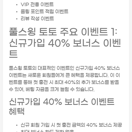
VIP 전용 이벤트
롤링 포인트 적립 이벤트
리뷰 작성 이벤트
풀스윙 토토 주요 이벤트 1:
신규가입 40% 보너스 이벤
트
풀스윙 토토의 대표적인 이벤트인 신규가입 40% 보너스
이벤트는 새로운 회원들에게 큰 혜택을 제공합니다. 이 이
벤트를 통해 첫 충전 시 최대 40%의 추가 보너스를 받을
수 있어, 베팅 자금을 크게 늘릴 수 있습니다.
신규가입 40% 보너스 이벤트
혜택
신규 회원 가입 시 첫 충전 금액의 40% 보너스 제공
최대 보너스 한도 제한 없음