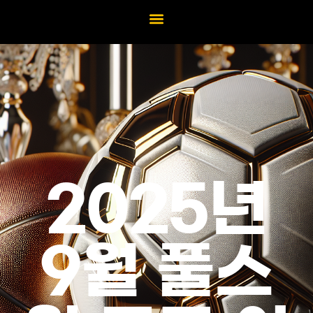
2025년
9월 풀스