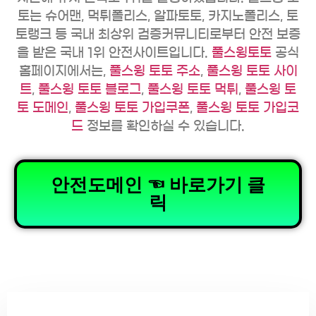
토는 슈어맨, 먹튀폴리스, 알파토토, 카지노폴리스, 토
토랭크 등 국내 최상위 검증커뮤니티로부터 안전 보증
을 받은 국내 1위 안전사이트입니다.
풀스윙토토
공식
홈페이지에서는,
풀스윙 토토 주소
,
풀스윙 토토 사이
트
,
풀스윙 토토 블로그
,
풀스윙 토토 먹튀
,
풀스윙 토
토 도메인
,
풀스윙 토토 가입쿠폰
,
풀스윙 토토 가입코
드
정보를 확인하실 수 있습니다.
안전도메인 ☜ 바로가기 클
릭