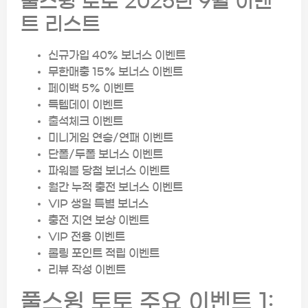
풀스윙 토토 2025년 9월 이벤
트 리스트
신규가입 40% 보너스 이벤트
무한매충 15% 보너스 이벤트
페이백 5% 이벤트
득템데이 이벤트
출석체크 이벤트
미니게임 연승/연패 이벤트
단폴/두폴 보너스 이벤트
파워볼 당첨 보너스 이벤트
월간 누적 충전 보너스 이벤트
VIP 생일 특별 보너스
충전 지연 보상 이벤트
VIP 전용 이벤트
롤링 포인트 적립 이벤트
리뷰 작성 이벤트
풀스윙 토토 주요 이벤트 1: