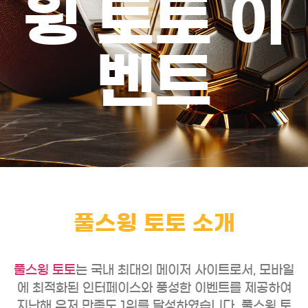
윙 토토 이
벤트
풀스윙 토토 소개
풀스윙 토토
는 국내 최대의 메이저 사이트로서, 모바일
에 최적화된 인터페이스와 풍성한 이벤트를 제공하여
지난해 유저 만족도 1위를 달성하였습니다. 풀스윙 토