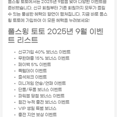
풀스윙 토토에서는 2025년 9월을 맞아 다양한 이벤트를
준비했습니다. 신규 회원부터 기존 회원까지 모두가 즐길
수 있는 풍성한 혜택의 향연이 펼쳐집니다. 지금 바로 풀스
윙 토토에 가입하여 이 모든 혜택을 누려보세요!
풀스윙 토토 2025년 9월 이벤
트 리스트
신규가입 40% 보너스 이벤트
무한매충 15% 보너스 이벤트
페이백 5% 이벤트
득템데이 이벤트
출석체크 이벤트
미니게임 연승/연패 이벤트
단폴/두폴 보너스 이벤트
파워볼 당첨 보너스 이벤트
월간 누적 충전 보너스 이벤트
VIP 생일 특별 보너스
충전 지연 보상 이벤트