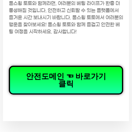
풀스윙 토토와 함께라면, 여러분의 베팅 라이프가 한층 더
풍성해질 것입니다. 안전하고 신뢰할 수 있는 플랫폼에서
즐거운 시간 보내시기 바랍니다. 풀스윙 토토에서 여러분의
행운을 찾아보세요! 풀스윙 토토와 함께 즐겁고 안전한 베
팅 여정을 시작하세요. 감사합니다!
안전도메인 ☜ 바로가기
클릭