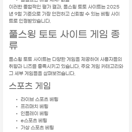
이러한 종합적인 평가 결과, 풀스윙 토토 사이트는 2025
년 9월 기준으로 가장 안전하고 신뢰할 수 있는 베팅 사이
트로 인정받았습니다.
풀스윙 토토 사이트 게임 종
류
풀스윙 토토 사이트는 다양한 게임을 제공하여 사용자들의
취향과 니즈를 충족시키고 있습니다. 주요 게임 카테고리와
그 세부 게임들을 살펴보겠습니다.
스포츠 게임
라이브 스포츠 베팅
프리매치 베팅
인플레이 베팅
e스포츠 베팅
가상 스포츠 베팅