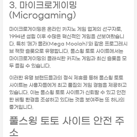
3. 마이크로게이밍
(Microgaming)
마이크로게이밍은 온라인 카지노 게임 업계의 선구자로,
1994년 설립 이후 수많은 혁신적인 게임을 선보여왔습니
다. 특히 ‘메가 몰라(Mega Moolah)’와 같은 프로그레시
브 잭팟 슬롯으로 유명합니다. 풀스윙 토토 사이트에서는
마이크로게이밍의 클래식한 카지노 게임과 최신 슬롯을 모
두 즐길 수 있습니다.
이러한 유명 브랜드들과의 정식 제휴를 통해 풀스윙 토토
사이트는 사용자들에게 최고 품질의 게임 경험을 제공하고
있습니다. 이는 풀스윙 토토 사이트가 신뢰할 수 있고 안전
한 베팅 환경을 조성하고 있다는 것을 보여주는 또 하나의
증거입니다.
풀스윙 토토 사이트 안전 주
소