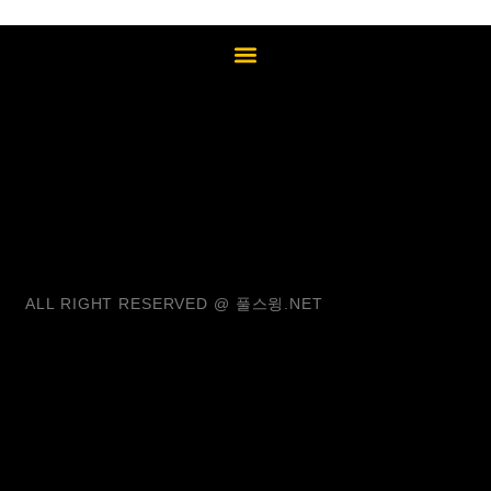
ALL RIGHT RESERVED @ 풀스윙.NET