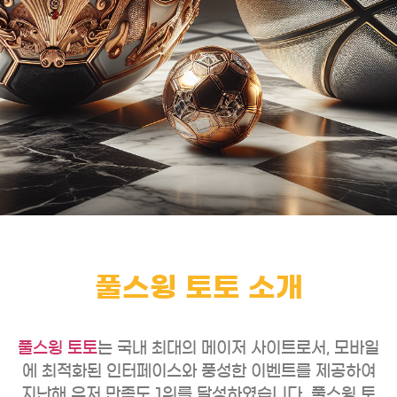
풀스윙 토토 소개
풀스윙 토토
는 국내 최대의 메이저 사이트로서, 모바일
에 최적화된 인터페이스와 풍성한 이벤트를 제공하여
지난해 유저 만족도 1위를 달성하였습니다. 풀스윙 토