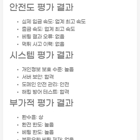
안전도 평가 결과
실제 입금 속도: 업계 최고 속도
출금 속도: 업계 최고 속도
베팅 결과 오류: 없음
먹튀 사고 이력: 없음
시스템 평가 결과
개인정보 보호 수준: 높음
서버 보안: 합격
도메인 안전 관리: 안전
해킹 방어 테스트: 합격
부가적 평가 결과
환수율: 상
환전 한도: 높음
베팅 한도: 높음
불필요한 베팅 제재: 없음