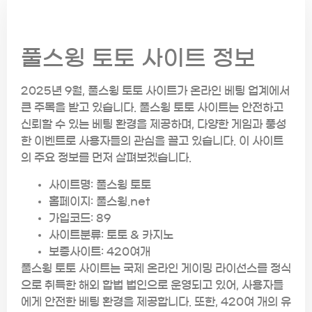
풀스윙 토토 사이트 정보
2025년 9월, 풀스윙 토토 사이트가 온라인 베팅 업계에서
큰 주목을 받고 있습니다. 풀스윙 토토 사이트는 안전하고
신뢰할 수 있는 베팅 환경을 제공하며, 다양한 게임과 풍성
한 이벤트로 사용자들의 관심을 끌고 있습니다. 이 사이트
의 주요 정보를 먼저 살펴보겠습니다.
사이트명: 풀스윙 토토
홈페이지: 풀스윙.net
가입코드: 89
사이트분류: 토토 & 카지노
보증사이트: 420여개
풀스윙 토토 사이트는 국제 온라인 게이밍 라이선스를 정식
으로 취득한 해외 합법 법인으로 운영되고 있어, 사용자들
에게 안전한 베팅 환경을 제공합니다. 또한, 420여 개의 유