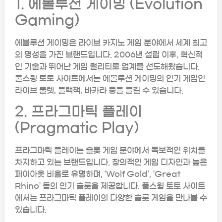
1. 에볼루션 게이밍 (Evolution
Gaming)
에볼루션 게이밍은 라이브 카지노 게임 분야에서 세계 최고
의 명성을 가진 브랜드입니다. 2006년 설립 이후, 혁신적
인 기술과 뛰어난 게임 퀄리티로 업계를 선도해왔습니다.
풀스윙 토토 사이트에서는 에볼루션 게이밍의 인기 게임인
라이브 룰렛, 블랙잭, 바카라 등을 즐길 수 있습니다.
2. 프라그마틱 플레이
(Pragmatic Play)
프라그마틱 플레이는 슬롯 게임 분야에서 독보적인 위치를
차지하고 있는 브랜드입니다. 창의적인 게임 디자인과 높은
페이아웃 비율로 유명하며, ‘Wolf Gold’, ‘Great
Rhino’ 등의 인기 슬롯을 제공합니다. 풀스윙 토토 사이트
에서는 프라그마틱 플레이의 다양한 슬롯 게임을 만나볼 수
있습니다.