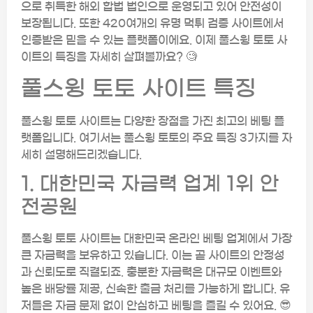
으로 취득한 해외 합법 법인으로 운영되고 있어 안전성이
보장됩니다. 또한 420여개의 유명 먹튀 검증 사이트에서
인증받은 믿을 수 있는 플랫폼이에요. 이제 풀스윙 토토 사
이트의 특징을 자세히 살펴볼까요? 🧐
풀스윙 토토 사이트 특징
풀스윙 토토 사이트는 다양한 장점을 가진 최고의 베팅 플
랫폼입니다. 여기서는 풀스윙 토토의 주요 특징 3가지를 자
세히 설명해드리겠습니다.
1. 대한민국 자금력 업계 1위 안
전공원
풀스윙 토토 사이트는 대한민국 온라인 베팅 업계에서 가장
큰 자금력을 보유하고 있습니다. 이는 곧 사이트의 안정성
과 신뢰도로 직결되죠. 충분한 자금력은 대규모 이벤트와
높은 배당률 제공, 신속한 출금 처리를 가능하게 합니다. 유
저들은 자금 문제 없이 안심하고 베팅을 즐길 수 있어요. 😎