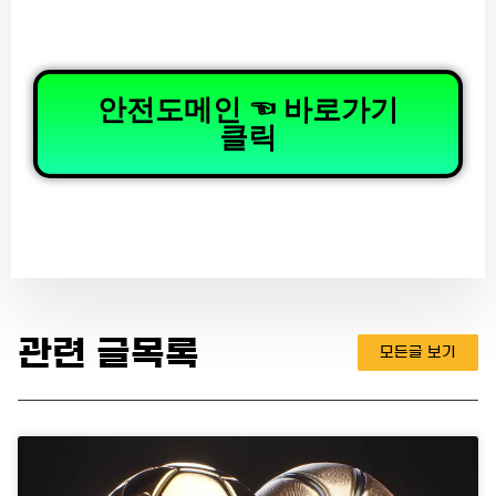
안전도메인 ☜ 바로가기
클릭
관련 글목록
모든글 보기