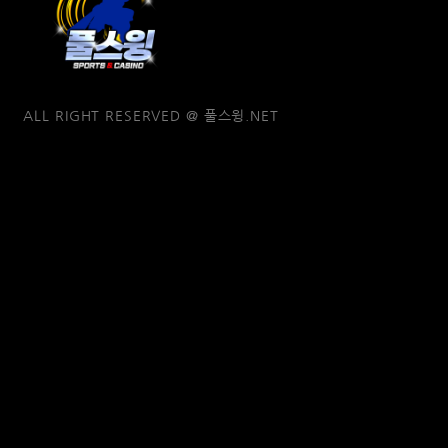
ALL RIGHT RESERVED @ 풀스윙.NET