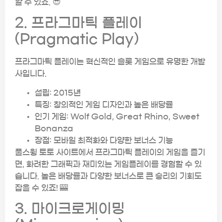
할 수 있죠. 😎
2. 프라그마틱 플레이
(Pragmatic Play)
프라그마틱 플레이는 혁신적인 슬롯 게임으로 유명한 개발
사입니다.
설립: 2015년
특징: 창의적인 게임 디자인과 높은 배당률
인기 게임: Wolf Gold, Great Rhino, Sweet
Bonanza
장점: 모바일 최적화와 다양한 보너스 기능
풀스윙 토토 사이트에서 프라그마틱 플레이의 게임을 즐기
면, 화려한 그래픽과 재미있는 게임플레이를 경험할 수 있
습니다. 높은 배당률과 다양한 보너스로 큰 승리의 기회도
잡을 수 있죠! 🎰
3. 마이크로게이밍