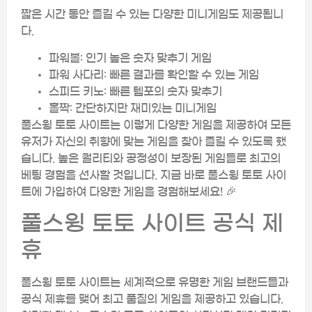
짧은 시간 동안 즐길 수 있는 다양한 미니게임도 제공됩니
다.
파워볼: 인기 높은 숫자 맞추기 게임
파워 사다리: 빠른 결과를 확인할 수 있는 게임
스피드 키노: 빠른 템포의 숫자 맞추기
홀짝: 간단하지만 재미있는 미니게임
풀스윙 토토 사이트는 이렇게 다양한 게임을 제공하여 모든
유저가 자신의 취향에 맞는 게임을 찾아 즐길 수 있도록 했
습니다. 높은 퀄리티와 공정성이 보장된 게임들로 최고의
베팅 경험을 선사할 것입니다. 지금 바로 풀스윙 토토 사이
트에 가입하여 다양한 게임을 경험해보세요! 🎉
풀스윙 토토 사이트 공식 제
휴
풀스윙 토토 사이트는 세계적으로 유명한 게임 브랜드들과
공식 제휴를 맺어 최고 품질의 게임을 제공하고 있습니다.