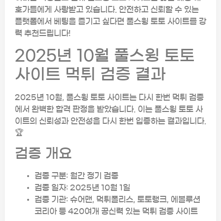
호가들에게 사랑받고 있습니다. 안전하고 신뢰할 수 있는
플랫폼에서 베팅을 즐기고 싶다면 풀스윙 토토 사이트를 강
력 추천드립니다!
2025년 10월 풀스윙 토토
사이트 먹튀 검증 결과
2025년 10월, 풀스윙 토토 사이트는 다시 한번 먹튀 검증
에서 완벽한 합격 판정을 받았습니다. 이는 풀스윙 토토 사
이트의 신뢰성과 안전성을 다시 한번 입증하는 결과입니다.
🏆
검증 개요
검증 구분: 월간 정기 검증
검증 일자: 2025년 10월 1일
검증 기관: 슈어맨, 먹튀폴리스, 토토랭크, 에볼루션
코리아 등 420여개 공신력 있는 먹튀 검증 사이트