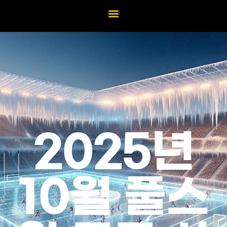
2025년
10월 풀스