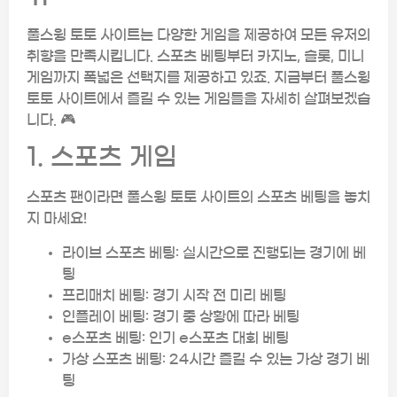
풀스윙 토토 사이트는 다양한 게임을 제공하여 모든 유저의
취향을 만족시킵니다. 스포츠 베팅부터 카지노, 슬롯, 미니
게임까지 폭넓은 선택지를 제공하고 있죠. 지금부터 풀스윙
토토 사이트에서 즐길 수 있는 게임들을 자세히 살펴보겠습
니다. 🎮
1. 스포츠 게임
스포츠 팬이라면 풀스윙 토토 사이트의 스포츠 베팅을 놓치
지 마세요!
라이브 스포츠 베팅: 실시간으로 진행되는 경기에 베
팅
프리매치 베팅: 경기 시작 전 미리 베팅
인플레이 베팅: 경기 중 상황에 따라 베팅
e스포츠 베팅: 인기 e스포츠 대회 베팅
가상 스포츠 베팅: 24시간 즐길 수 있는 가상 경기 베
팅