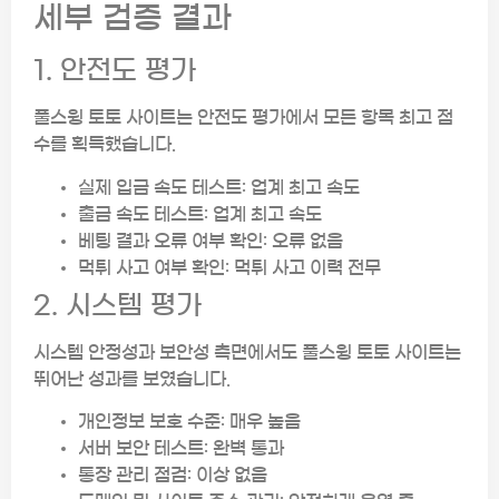
세부 검증 결과
1. 안전도 평가
풀스윙 토토 사이트는 안전도 평가에서 모든 항목 최고 점
수를 획득했습니다.
실제 입금 속도 테스트: 업계 최고 속도
출금 속도 테스트: 업계 최고 속도
베팅 결과 오류 여부 확인: 오류 없음
먹튀 사고 여부 확인: 먹튀 사고 이력 전무
2. 시스템 평가
시스템 안정성과 보안성 측면에서도 풀스윙 토토 사이트는
뛰어난 성과를 보였습니다.
개인정보 보호 수준: 매우 높음
서버 보안 테스트: 완벽 통과
통장 관리 점검: 이상 없음