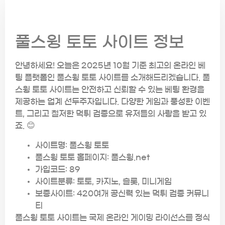
풀스윙 토토 사이트 정보
안녕하세요! 오늘은 2025년 10월 기준 최고의 온라인 베
팅 플랫폼인 풀스윙 토토 사이트를 소개해드리겠습니다. 풀
스윙 토토 사이트는 안전하고 신뢰할 수 있는 베팅 환경을
제공하는 업계 선두주자입니다. 다양한 게임과 풍성한 이벤
트, 그리고 철저한 먹튀 검증으로 유저들의 사랑을 받고 있
죠. 😊
사이트명: 풀스윙 토토
풀스윙 토토 홈페이지: 풀스윙.net
가입코드: 89
사이트분류: 토토, 카지노, 슬롯, 미니게임
보증사이트: 420여개 공신력 있는 먹튀 검증 커뮤니
티
풀스윙 토토 사이트는 국제 온라인 게이밍 라이선스를 정식