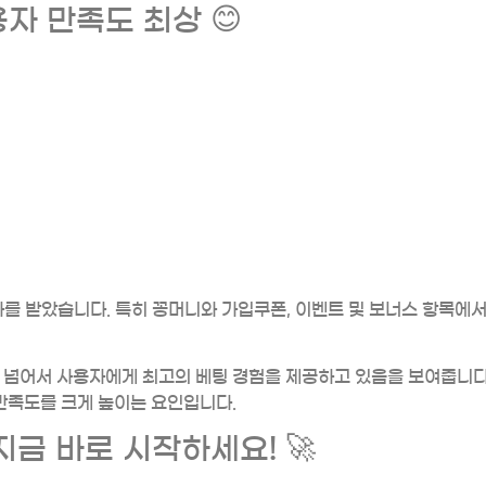
자 만족도 최상 😊
 평가를 받았습니다. 특히 꽁머니와 가입쿠폰, 이벤트 및 보너스 항목에
 넘어서 사용자에게 최고의 베팅 경험을 제공하고 있음을 보여줍니다
만족도를 크게 높이는 요인입니다.
지금 바로 시작하세요! 🚀