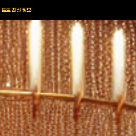
 토토 최신 정보