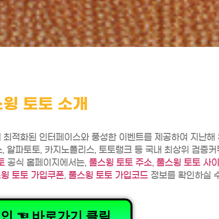
윙 토토 소개
에 최적화된 인터페이스와 풍성한 이벤트를 제공하여 지난해 
, 알파토토, 카지노폴리스, 토토랭크 등 국내 최상위 검증
토
공식 홈페이지에서는,
풀스윙 토토 주소
,
풀스윙 토토 사
윙 토토 가입쿠폰
,
풀스윙 토토 가입코드
정보를 확인하실 수
인 ☜ 바로가기 클릭