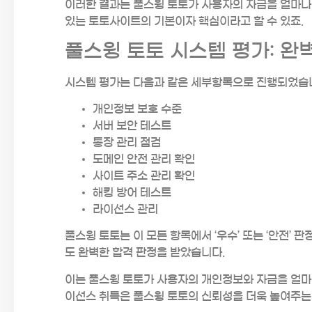
이러한 결과는 풀스윙 토토가 사용자의 자금을 얼마나
있는 토토사이트의 기본이자 핵심이라고 할 수 있죠.
풀스윙 토토 시스템 평가: 완벽한
시스템 평가는 다음과 같은 세부항목으로 진행되었습
개인정보 보호 수준
서버 보안 테스트
통장 관리 점검
도메인 안전 관리 확인
사이트 주소 관리 확인
해킹 방어 테스트
라이선스 관리
풀스윙 토토는 이 모든 항목에서 ‘우수’ 또는 ‘안전’
도 완벽한 합격 판정을 받았습니다.
이는 풀스윙 토토가 사용자의 개인정보와 자금을 얼마
이선스 취득은 풀스윙 토토의 신뢰성을 더욱 높여주는