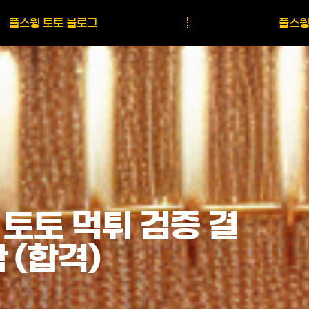
풀스윙 토토 블로그
풀스윙
 토토 먹튀 검증 결
함 (합격)