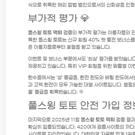
식으로 취득한 해외 합법 법인으로서의 신뢰성을 인정
부가적 평가 💎
풀스윙 토토 먹튀
검증의 부가적 평가는 이용자들의 만
득한 풀스윙 토토는 신규 회원 40% 첫 충전 보너스를
은 이용자들로부터 호평을 받고 있습니다.
이벤트 및 보너스 부문에서도 ‘최상’ 평가를 받았습니다
제공하고 있습니다. 특히 VIP 회원을 위한 맞춤형 
환수율에서는 ‘상’ 등급을, 환전 한도와 베팅 한도에서
과 고액 환전이 모두 가능한 대형 사이트입니다. 불필요
음’ 등급을 획득했습니다. 🎯
풀스윙 토토 안전 가입 정보
마지막으로 2025년 11월
풀스윙 토토 먹튀
검증 결과
확실히 입증되었습니다. 420여개 검증사이트의 까다로
사이트로 자리잡았습니다. 대한민국 자금력 업계 1위로