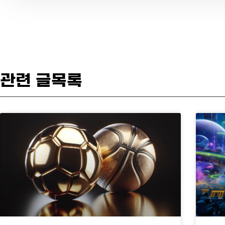
관련 글목록