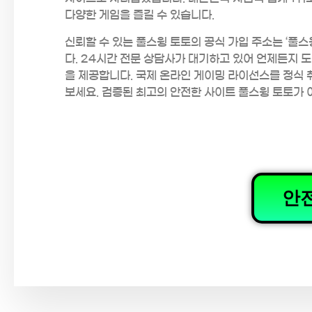
다양한 게임을 즐길 수 있습니다.
신뢰할 수 있는 풀스윙 토토의 공식 가입 주소는 ‘풀스윙
다. 24시간 전문 상담사가 대기하고 있어 언제든지 도
을 제공합니다. 국제 온라인 게이밍 라이선스를 정식
보세요. 검증된 최고의 안전한 사이트 풀스윙 토토가 
안