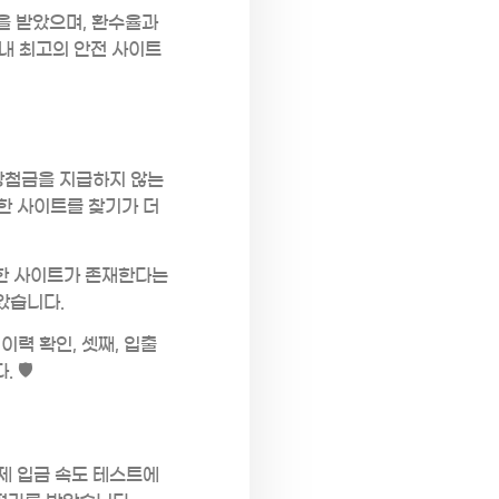
을 받았으며, 환수율과
국내 최고의 안전 사이트
 당첨금을 지급하지 않는
한 사이트를 찾기가 더
전한 사이트가 존재한다는
았습니다.
이력 확인, 셋째, 입출
🛡️
제 입금 속도 테스트에