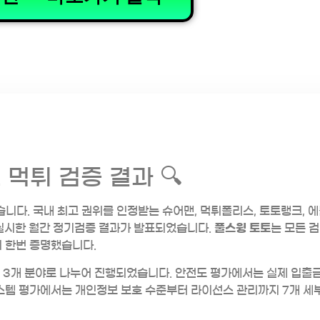
 먹튀 검증 결과 🔍
었습니다. 국내 최고 권위를 인정받는 슈어맨, 먹튀폴리스, 토토랭크,
 실시한 월간 정기검증 결과가 발표되었습니다.
풀스윙 토토
는 모든 
시 한번 증명했습니다.
총 3개 분야로 나누어 진행되었습니다. 안전도 평가에서는 실제 입출금
시스템 평가에서는 개인정보 보호 수준부터 라이선스 관리까지 7개 