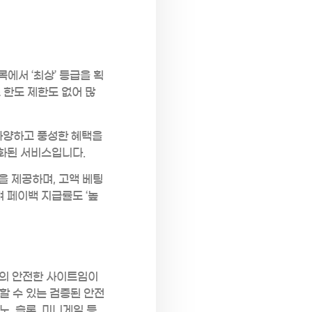
에서 ‘최상’ 등급을 획
 한도 제한도 없어 많
 다양하고 풍성한 혜택을
별화된 서비스입니다.
을 제공하며, 고액 베팅
 페이백 지급률도 ‘높
고의 안전한 사이트임이
할 수 있는 검증된 안전
, 슬롯, 미니게임 등