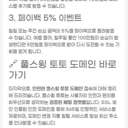
스를 추가로 받을 수 있습니다.
3. 페이백 5% 이벤트
일일 또는 주간 손실 금액의 5%를 페이백으로 돌려받을
수 있습니다. 예를 들어, 일주일 동안 100만원의 손실이 발
생했다면 5만원을 페이백으로 받아 다시 도전할 수 있는 기
회를 얻게 됩니다.
🔗 풀스윙 토토 도메인 바로
가기
마지막으로,
안전한 풀스윙 토토 도메인
접속에 대해 정리
해 드리겠습니다. 풀스윙 토토는 사용자의 안전과 편의를
최우선으로 생각하는
검증된 베팅 플랫폼
입니다. SSL 보
안 인증된 안전 도메인을 통해 365일 안정적인 서비스를
제공하며, 도메인 변경 자동 알림 서비스로 항상 최신 주소
를 안내받을 수 있습니다.