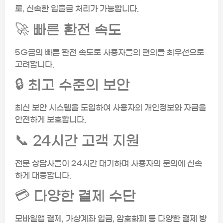
로, 신속한 입출금 처리가 가능합니다.
🚀 빠른 환전 속도
5G급의 빠른 환전 속도로 사용자들의 편의를 최우선으로
고려합니다.
🔒 최고 수준의 보안
최신 보안 시스템을 도입하여 사용자의 개인정보와 자금을
안전하게 보호합니다.
📞 24시간 고객 지원
전문 상담사들이 24시간 대기하며 사용자의 문의에 신속
하게 대응합니다.
💳 다양한 결제 수단
모바일앱 결제, 가상계좌 입금, 암호화폐 등 다양한 결제 방