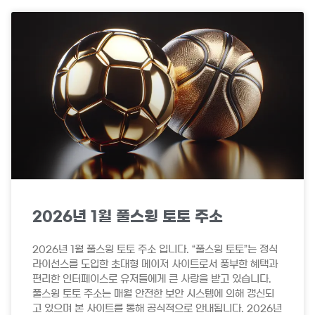
2026년 1월 풀스윙 토토 주소
2026년 1월 풀스윙 토토 주소 입니다. “풀스윙 토토”는 정식
라이선스를 도입한 초대형 메이저 사이트로서 풍부한 혜택과
편리한 인터페이스로 유저들에게 큰 사랑을 받고 있습니다.
풀스윙 토토 주소는 매월 안전한 보안 시스템에 의해 갱신되
고 있으며 본 사이트를 통해 공식적으로 안내됩니다. 2026년