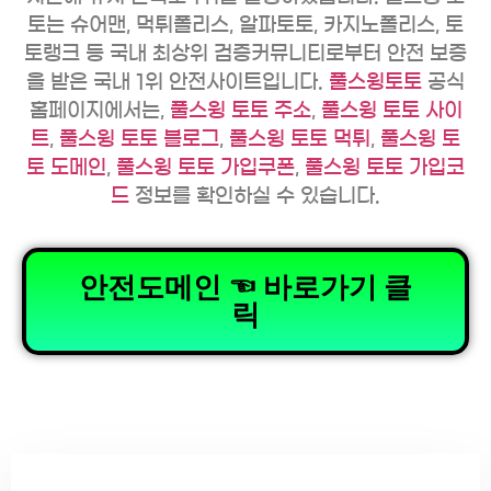
토는 슈어맨, 먹튀폴리스, 알파토토, 카지노폴리스, 토
토랭크 등 국내 최상위 검증커뮤니티로부터 안전 보증
을 받은 국내 1위 안전사이트입니다.
풀스윙토토
공식
홈페이지에서는,
풀스윙 토토 주소
,
풀스윙 토토 사이
트
,
풀스윙 토토 블로그
,
풀스윙 토토 먹튀
,
풀스윙 토
토 도메인
,
풀스윙 토토 가입쿠폰
,
풀스윙 토토 가입코
드
정보를 확인하실 수 있습니다.
안전도메인 ☜ 바로가기 클
릭