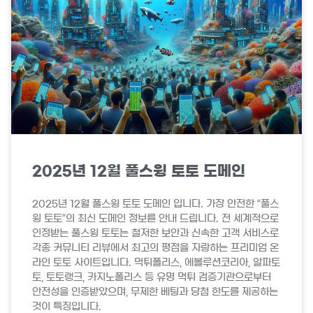
2025년 12월 풀스윙 토토 도메인
2025년 12월 풀스윙 토토 도메인 입니다. 가장 안전한 “풀스
윙 토토”의 최신 도메인 정보를 안내 드립니다. 전 세계적으로
인정받는 풀스윙 토토는 철저한 보안과 신속한 고객 서비스로
각종 커뮤니티 리뷰에서 최고의 평점을 자랑하는 프리미엄 온
라인 토토 사이트입니다. 먹튀폴리스, 에볼루션코리아, 알파토
토, 토토랭크, 카지노폴리스 등 유명 먹튀 검증기관으로부터
안전성을 인증받았으며, 무제한 베팅과 당첨 한도를 제공하는
것이 특징입니다.