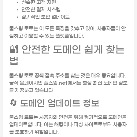
신속한 고객 지원
안전한 결제 시스템
정기적인 보안 업데이트
풀스윙 토토는 이 모든 특징을 갖추고 있어, 사용자들이 안
심하고 이용할 수 있는 플랫폼입니다.
🔐 안전한 도메인 쉽게 찾는
법
풀스윙 토토 공식 접속 주소
를 찾는 것은 매우 중요합니다.
공식 홈페이지인 풀스윙.net에서는 항상 최신 도메인 정보
를 제공하고 있습니다.
🔄 도메인 업데이트 정보
풀스윙 토토는 사용자의 안전을 위해 정기적으로 도메인을
업데이트합니다. 이는 해킹이나 피싱 사이트로부터 사용자
를 보호하기 위함입니다.