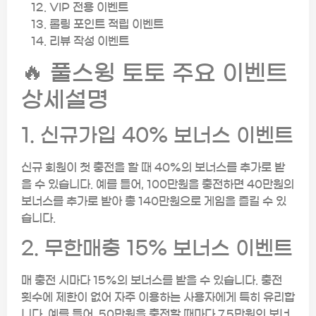
VIP 전용 이벤트
롤링 포인트 적립 이벤트
리뷰 작성 이벤트
🔥 풀스윙 토토 주요 이벤트
상세설명
1. 신규가입 40% 보너스 이벤트
신규 회원이 첫 충전을 할 때 40%의 보너스를 추가로 받
을 수 있습니다. 예를 들어, 100만원을 충전하면 40만원의
보너스를 추가로 받아 총 140만원으로 게임을 즐길 수 있
습니다.
2. 무한매충 15% 보너스 이벤트
매 충전 시마다 15%의 보너스를 받을 수 있습니다. 충전
횟수에 제한이 없어 자주 이용하는 사용자에게 특히 유리합
니다. 예를 들어, 50만원을 충전할 때마다 7.5만원의 보너