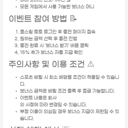
모든 게임에서 사용 가능한 보너스 머니
이벤트 참여 방법 📝
풀스윙 토토 로그인 후 충전 페이지 접속
원하는 금액 선택 후 충전 진행
충전 완료 시 ‘보너스 받기’ 버튼 클릭
15% 추가 보너스 자동 지급 확인
주의사항 및 이용 조건 ⚠️
스포츠 베팅 시 최소 배당률 조건이 적용될 수 있습니
다.
보너스 금액은 베팅 조건 충족 후 출금 가능합니다.
이벤트 내용은 회사
의 사정에 따라 변경될 수 있습니다.
부정 이용이 의심될 경우 보너스 지급이 제한될 수 있
습니다.