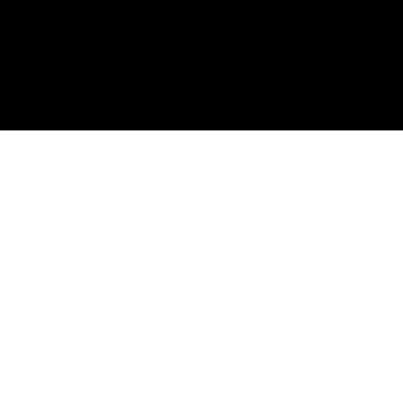
FULL SWING SPORTS & CASINO ONLINE