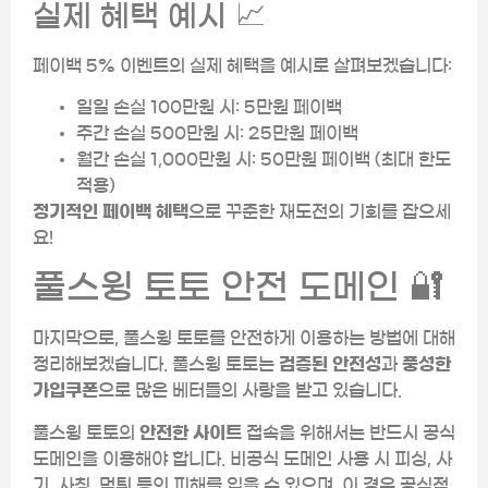
실제 혜택 예시 📈
페이백 5% 이벤트의 실제 혜택을 예시로 살펴보겠습니다:
일일 손실 100만원 시: 5만원 페이백
주간 손실 500만원 시: 25만원 페이백
월간 손실 1,000만원 시: 50만원 페이백 (최대 한도
적용)
정기적인 페이백 혜택
으로 꾸준한 재도전의 기회를 잡으세
요!
풀스윙 토토 안전 도메인 🔐
마지막으로, 풀스윙 토토를 안전하게 이용하는 방법에 대해
정리해보겠습니다. 풀스윙 토토는
검증된 안전성
과
풍성한
가입쿠폰
으로 많은 베터들의 사랑을 받고 있습니다.
풀스윙 토토의
안전한 사이트
접속을 위해서는 반드시 공식
도메인을 이용해야 합니다. 비공식 도메인 사용 시 피싱, 사
기, 사칭, 먹튀 등의 피해를 입을 수 있으며, 이 경우 공식적