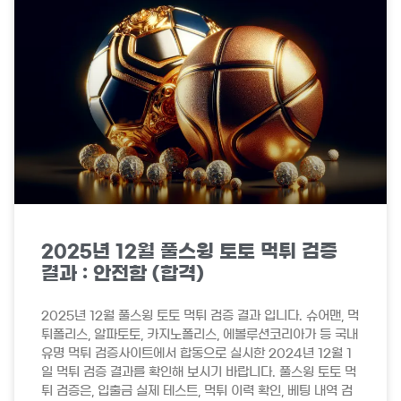
2025년 12월 풀스윙 토토 먹튀 검증
결과 : 안전함 (합격)
2025년 12월 풀스윙 토토 먹튀 검증 결과 입니다. 슈어맨, 먹
튀폴리스, 알파토토, 카지노폴리스, 에볼루션코리아가 등 국내
유명 먹튀 검증사이트에서 합동으로 실시한 2024년 12월 1
일 먹튀 검증 결과를 확인해 보시기 바랍니다. 풀스윙 토토 먹
튀 검증은, 입출금 실제 테스트, 먹튀 이력 확인, 베팅 내역 검