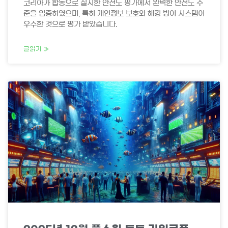
코리아가 합동으로 실시한 안전도 평가에서 완벽한 안전도 수
준을 입증하였으며, 특히 개인정보 보호와 해킹 방어 시스템이
우수한 것으로 평가 받았습니다.
글읽기 »