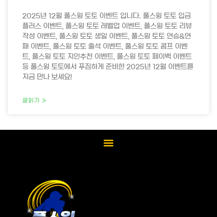
2025년 12월 풀스윙 토토 이벤트 입니다. 풀스윙 토토 입금
플러스 이벤트, 풀스윙 토토 레벨업 이벤트, 풀스윙 토토 리뷰
작성 이벤트, 풀스윙 토토 생일 이벤트, 풀스윙 토토 연승&연
패 이벤트, 풀스윙 토토 출석 이벤트, 풀스윙 토토 콤프 이벤
트, 풀스윙 토토 지인추천 이벤트, 풀스윙 토토 페이백 이벤트
등 풀스윙 토토에서 푸짐하게 준비한 2025년 12월 이벤트를
지금 만나 보세요!
글읽기 »