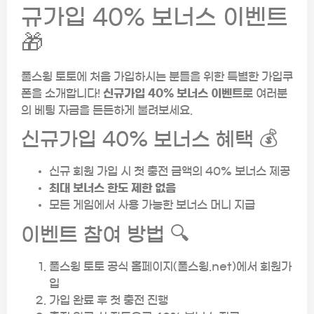
규가입 40% 보너스 이벤트
🎁
풀스윙 토토에 처음 가입하시는 분들을 위한 특별한 가입쿠
폰을 소개합니다!
신규가입 40% 보너스 이벤트
로 여러분
의 베팅 자금을 든든하게 불려보세요.
신규가입 40% 보너스 혜택 💰
신규 회원 가입 시 첫 충전 금액의 40% 보너스 제공
최대 보너스 한도 제한 없음
모든 게임에서 사용 가능한 보너스 머니 지급
이벤트 참여 방법 🔍
풀스윙 토토 공식 홈페이지(풀스윙.net)에서 회원가
입
가입 완료 후 첫 충전 진행