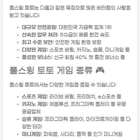
풀스윙 토토는 다음과 같은 특징으로 많은 베터들의 사랑을
받고 있습니다:
대규모 안전공원:
대한민국 자금력 업계 1위
신속한 업무 처리:
5G급의 빠른 환전 속도
최고 수준 보안:
안전한 게임 환경 보장
다양한 게임:
스포츠 베팅, 카지노, 슬롯, 미니게임 등
풍성한 보너스:
신규 회원 40% 첫 충전 보너스 등
풀스윙 토토 게임 종류 🎮
풀스윙 토토에서는 다양한 게임을 즐길 수 있습니다:
스포츠 게임:
라이브 베팅, 프리매치, e스포츠 등
카지노 게임:
에볼루션, 프라그마틱 플레이 등 유명
공급업체
슬롯 게임:
프라그마틱 플레이, 마이크로게이밍 등 다
양한 테마
미니게임:
파워볼, 사다리, 홀짝 등 인기 미니게임