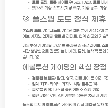
토큰 룰렛, 토큰 하이로우(5초, 10초), 토큰 
벳365 가상 스포츠(가상 축구, 가상 농구, 가상
🎯 풀스윙 토토 정식 제휴
풀스윙 토토 가입코드
로 가입한 회원들이 가장 많이 
이브 카지노 업계의 글로벌 리더로, 업계 최고의 기술
에볼루션 게이밍의 가장 큰 특징은 실시간 라이브 스트
시간 생방송으로 진행되는 바카라, 룰렛, 블랙잭 등의
습니다. 🏆
에볼루션 게이밍의 핵심 장점
검증된 브랜드:
말타, 영국, 라트비아 등 여러 
업계 최고:
라이브 카지노 시장 점유율 1위
글로벌 리더:
나스닥 증권거래소 상장 기업
혁신 기술:
VR, AR 기술을 접목한 차세대 게임
풀스윙 토토와 에볼루션 게이밍의 정식 제휴를 통해 회