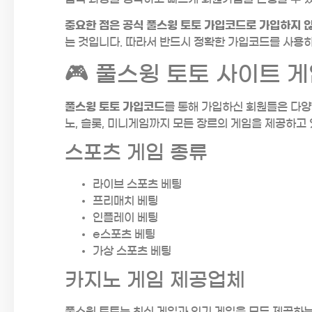
중요한 점은 공식 풀스윙 토토 가입코드로 가입하지 않
는 것입니다. 따라서 반드시 정확한 가입코드를 사용
🎮 풀스윙 토토 사이트 
풀스윙 토토 가입코드
를 통해 가입하신 회원들은 다양
노, 슬롯, 미니게임까지 모든 장르의 게임을 제공하고
스포츠 게임 종류
라이브 스포츠 베팅
프리매치 베팅
인플레이 베팅
e스포츠 베팅
가상 스포츠 베팅
카지노 게임 제공업체
풀스윙 토토는 최신 게임과 인기 게임을 모두 제공하는