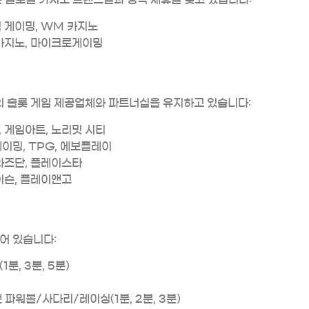
림 게이밍, WM 카지노
 카지노, 마이크로게이밍
의 슬롯 게임 제공업체와 파트너십을 유지하고 있습니다:
, 게임아트, 노리밋 시티
게이밍, TPG, 에보플레이
 와즈단, 플레이스타
이슨, 플레이앤고
어 있습니다:
분, 3분, 5분)
맨 파워볼/사다리/레이싱(1분, 2분, 3분)