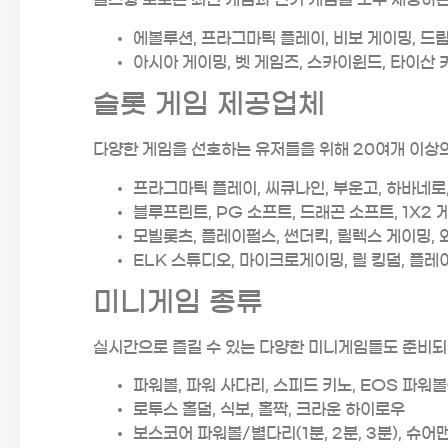
에볼루션, 프라그마틱 플레이, 비보 게이밍, 드
아시아 게이밍, 벳 게임즈, 스카이윈드, 타이산
슬롯 게임 제공업체
다양한 게임을 선호하는 유저들을 위해 20여개 이상
프라그마틱 플레이, 씨큐나인, 부운고, 하바네로
블루프린트, PG 소프트, 드래곤 소프트, 1X2 
모빌롯츠, 플레이펄스, 썬더킥, 릴렉스 게이밍,
ELK 스튜디오, 마이크로게이밍, 릴 킹덤, 플레
미니게임 종류
실시간으로 즐길 수 있는 다양한 미니게임들도 준비되
파워볼, 파워 사다리, 스피드 키노, EOS 파워볼(1
로투스 홀덤, 식보, 홀짝, 크라운 하이로우
보스코어 파워볼/별다리(1분, 2분, 3분), 슈어