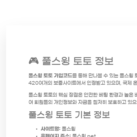
🎮 풀스윙 토토 정보
풀스윙 토토 가입코드
를 통해 만나볼 수 있는 풀스
420여개의 보증사이트에서 인정받고 있으며, 국제 
풀스윙 토토의 핵심 장점은 안전한 베팅 환경과 높은 
여 회원들의 개인정보와 자금을 철저히 보호하고 있으며
풀스윙 토토 기본 정보
사이트명:
풀스윙
홈페이지 주소:
풀스윙.net