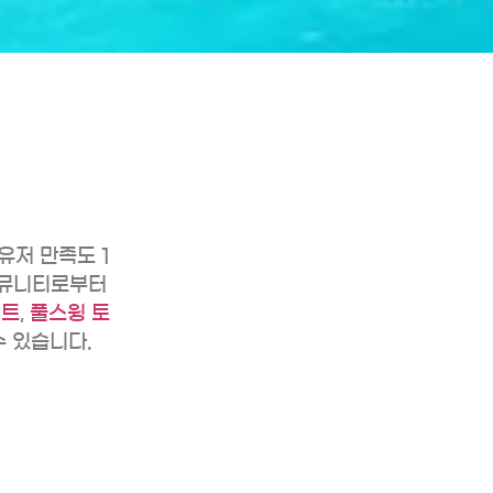
유저 만족도 1
커뮤니티로부터
이트
,
풀스윙 토
 있습니다.