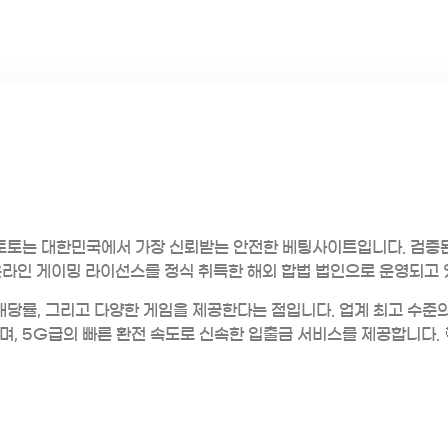
윙 토토는 대한민국에서 가장 신뢰받는 안전한 베팅사이트입니다. 검
온라인 게이밍 라이선스를 정식 취득한 해외 합법 법인으로 운영되고 
배당률, 그리고 다양한 게임을 제공한다는 점입니다. 업계 최고 수준
, 5G급의 빠른 환전 속도로 신속한 입출금 서비스를 제공합니다. 