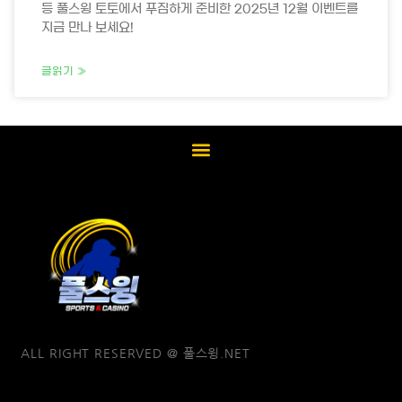
등 풀스윙 토토에서 푸짐하게 준비한 2025년 12월 이벤트를
지금 만나 보세요!
글읽기 »
ALL RIGHT RESERVED @ 풀스윙.NET