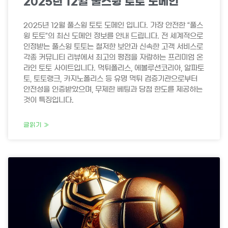
2025년 12월 풀스윙 토토 도메인
2025년 12월 풀스윙 토토 도메인 입니다. 가장 안전한 “풀스
윙 토토”의 최신 도메인 정보를 안내 드립니다. 전 세계적으로
인정받는 풀스윙 토토는 철저한 보안과 신속한 고객 서비스로
각종 커뮤니티 리뷰에서 최고의 평점을 자랑하는 프리미엄 온
라인 토토 사이트입니다. 먹튀폴리스, 에볼루션코리아, 알파토
토, 토토랭크, 카지노폴리스 등 유명 먹튀 검증기관으로부터
안전성을 인증받았으며, 무제한 베팅과 당첨 한도를 제공하는
것이 특징입니다.
글읽기 »