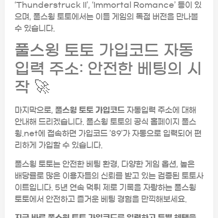
‘Thunderstruck II’, ‘Immortal Romance’ 등이 있
으며, 풀스윙 토토에서는 이들 게임의 독점 버전을 만나볼
수 있습니다.
풀스윙 토토 가입코드 자동
입력 주소: 안전한 베팅의 시
작 🚀
마지막으로,
풀스윙 토토 가입코드
자동입력 주소에 대해
안내해 드리겠습니다. 풀스윙 토토의 공식 홈페이지 풀스
윙.net에 접속하면 가입코드 ’89’가 자동으로 입력되어 편
리하게 가입할 수 있습니다.
풀스윙 토토는 안전한 베팅 환경, 다양한 게임 옵션, 높은
배당률로 많은 이용자들의 신뢰를 받고 있는 검증된 토토사
이트입니다. 5년 연속 먹튀 제로 기록을 자랑하는 풀스윙
토토에서 안전하고 즐거운 베팅 경험을 만끽해보세요.
지금 바로 풀스윙 토토 가입코드를 입력하고 특별 혜택을