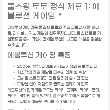
풀스윙 토토 정식 제휴 1: 에
볼루션 게이밍 🃏
에볼루션 게이밍은 풀스윙 토토의 주요 파트너사 중 하나
로, 라이브 카지노 게임의 선두주자입니다.
풀스윙 토토 가
입코드
를 통해 가입하면 에볼루션의 최고급 게임을 경험할
수 있습니다.
에볼루션 게이밍 특징
2006년 설립, 라이브 카지노 시장의 글로벌 리더
혁신적인 게임 개발로 다수의 업계 상 수상
고화질 스트리밍과 전문 딜러의 실시간 진행
다양한 언어 지원으로 글로벌 플레이어 만족
에볼루션의 인기 게임으로는 라이브 블랙잭, 라이브 룰렛,
라이브 바카라 등이 있으며, 풀스윙 토토에서 독점으로 제
공되는 특별 테이블도 만나볼 수 있습니다.