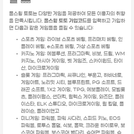
풀스윙 토토는 다양한 게임을 제공하여 모든 이용자의 취향
을 만족시킵니다.
풀스윙 토토 가입코드
를 입력하고 가입하
면 다음과 같은 게임들을 즐길 수 있습니다:
스포츠 게임: 라이브 스포츠 베팅, 프리매치 베팅, 인
플레이 베팅, e스포츠 베팅, 가상 스포츠 베팅
카지노 게임: 에볼루션, 프라그마틱, 비보, 드림, WM
카지노, 아시아 게이밍, 벳 게임즈, 스카이윈드, 타이
산, 마이크로게이밍
슬롯 게임: 프라그마틱, 씨큐나인, 부운고, 하바네로,
게임아트, 노리밋 시티, 블루프린트, PG 소프트, 드
래곤 소프트, 1X2 게이밍, TPG, 에보플레이, 모빌롯
츠, 플레이펄스, 썬더킥, 릴렉스 게이밍, 와즈단, 플레
이스타, ELK 스튜디오, 마이크로게이밍, 릴 킹덤, 플
레이슨, 플레이앤고
미니게임: 파워볼, 파워 사다리, 스피드 키노, EOS
파워볼, 로투스 홀덤, 식보, 홀짝, 크라운 하이로우, 보
스코어 파워볼, 보스코어 별다리, 슈어맨 파워볼, 슈